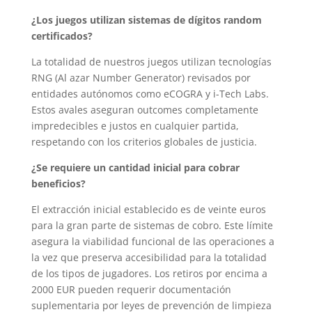
¿Los juegos utilizan sistemas de dígitos random
certificados?
La totalidad de nuestros juegos utilizan tecnologías
RNG (Al azar Number Generator) revisados por
entidades autónomos como eCOGRA y i-Tech Labs.
Estos avales aseguran outcomes completamente
impredecibles e justos en cualquier partida,
respetando con los criterios globales de justicia.
¿Se requiere un cantidad inicial para cobrar
beneficios?
El extracción inicial establecido es de veinte euros
para la gran parte de sistemas de cobro. Este límite
asegura la viabilidad funcional de las operaciones a
la vez que preserva accesibilidad para la totalidad
de los tipos de jugadores. Los retiros por encima a
2000 EUR pueden requerir documentación
suplementaria por leyes de prevención de limpieza