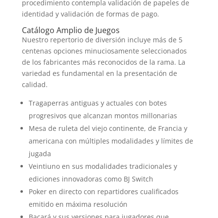
procedimiento contempla validación de papeles de
identidad y validación de formas de pago.
Catálogo Amplio de Juegos
Nuestro repertorio de diversión incluye más de 5
centenas opciones minuciosamente seleccionados
de los fabricantes más reconocidos de la rama. La
variedad es fundamental en la presentación de
calidad.
Tragaperras antiguas y actuales con botes
progresivos que alcanzan montos millonarias
Mesa de ruleta del viejo continente, de Francia y
americana con múltiples modalidades y límites de
jugada
Veintiuno en sus modalidades tradicionales y
ediciones innovadoras como BJ Switch
Poker en directo con repartidores cualificados
emitido en máxima resolución
Bacará y sus versiones para jugadores que