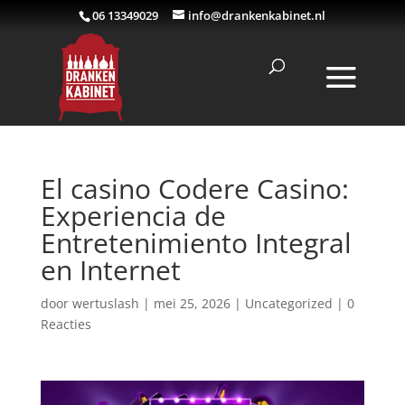
06 13349029
info@drankenkabinet.nl
El casino Codere Casino:
Experiencia de
Entretenimiento Integral
en Internet
door
wertuslash
|
mei 25, 2026
|
Uncategorized
|
0
Reacties