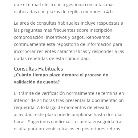
que el e-mail electrónico gestiona consultas más
elaboradas con plazos de réplica menores a 4 h.
La área de consultas habituales incluye respuestas a
las preguntas más frecuentes sobre inscripción,
comprobación, incentivos y pagos. Renovamos
continuamente esta repositorio de información para
incorporar recientes características y responder a las
dudas repetidas de esta comunidad.
Consultas Habituales
¿Cuánto tiempo plazo demora el proceso de
validación de cuenta?
El trámite de verificación normalmente se termina en
inferior de 24 horas tras presentar la documentación
requerida. A lo largo de momentos de elevada
actividad, este plazo puede ampliarse hasta dos días
horas. Sugerimos confirmar la cuenta enseguida tras
el alta para prevenir retrasos en posteriores retiros.