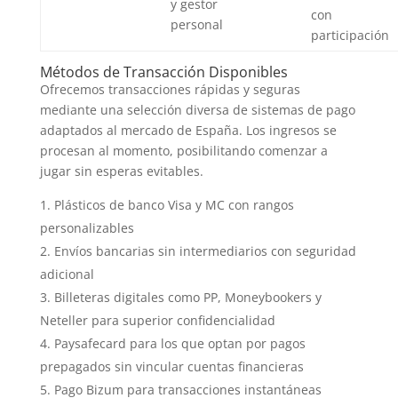
y gestor
con
personal
participación
Métodos de Transacción Disponibles
Ofrecemos transacciones rápidas y seguras
mediante una selección diversa de sistemas de pago
adaptados al mercado de España. Los ingresos se
procesan al momento, posibilitando comenzar a
jugar sin esperas evitables.
Plásticos de banco Visa y MC con rangos
personalizables
Envíos bancarias sin intermediarios con seguridad
adicional
Billeteras digitales como PP, Moneybookers y
Neteller para superior confidencialidad
Paysafecard para los que optan por pagos
prepagados sin vincular cuentas financieras
Pago Bizum para transacciones instantáneas