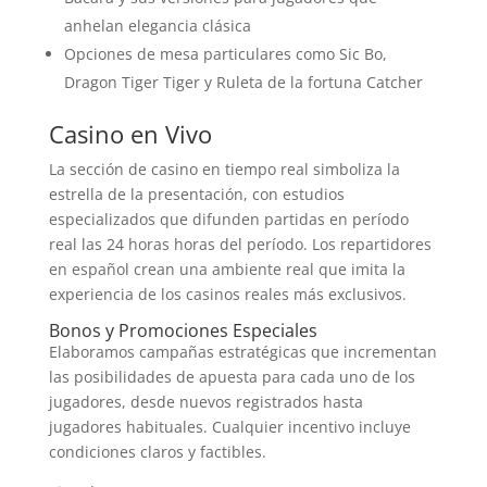
anhelan elegancia clásica
Opciones de mesa particulares como Sic Bo,
Dragon Tiger Tiger y Ruleta de la fortuna Catcher
Casino en Vivo
La sección de casino en tiempo real simboliza la
estrella de la presentación, con estudios
especializados que difunden partidas en período
real las 24 horas horas del período. Los repartidores
en español crean una ambiente real que imita la
experiencia de los casinos reales más exclusivos.
Bonos y Promociones Especiales
Elaboramos campañas estratégicas que incrementan
las posibilidades de apuesta para cada uno de los
jugadores, desde nuevos registrados hasta
jugadores habituales. Cualquier incentivo incluye
condiciones claros y factibles.