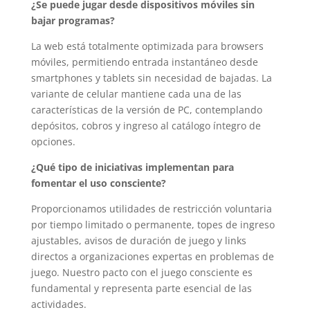
¿Se puede jugar desde dispositivos móviles sin
bajar programas?
La web está totalmente optimizada para browsers
móviles, permitiendo entrada instantáneo desde
smartphones y tablets sin necesidad de bajadas. La
variante de celular mantiene cada una de las
características de la versión de PC, contemplando
depósitos, cobros y ingreso al catálogo íntegro de
opciones.
¿Qué tipo de iniciativas implementan para
fomentar el uso consciente?
Proporcionamos utilidades de restricción voluntaria
por tiempo limitado o permanente, topes de ingreso
ajustables, avisos de duración de juego y links
directos a organizaciones expertas en problemas de
juego. Nuestro pacto con el juego consciente es
fundamental y representa parte esencial de las
actividades.