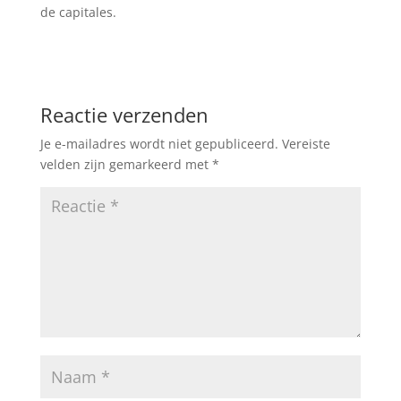
de capitales.
Reactie verzenden
Je e-mailadres wordt niet gepubliceerd.
Vereiste
velden zijn gemarkeerd met
*