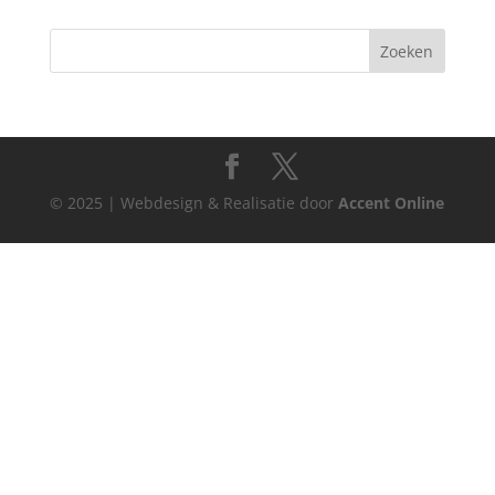
© 2025 | Webdesign & Realisatie door
Accent Online